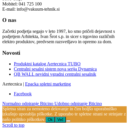
Mobitel: 041 725 100
E-mail: info@vakuum-tehnik.si
O nas
Začetki podjetja segajo v leto 1997, ko smo pričeli dejavnost s
podjetjem Arhitekta, Ivan Šrot s.p. in sicer s trgovino različnih
elektro produktov, predvsem razsvetljavo in opremo za dom.
Novosti
Produktni katalog Aertecnica TUBO
Centralni sesalni sistem nova serija Dynamica
QB WALL nevidni vgradni centralni sesalnik
Aertecnica |
Epacka spletni marketing
Facebook
Normalno odpiranje Bticino
Udobno odpiranje Bticino
Spletna stran za nemoteno delovanje in čim boljšo uporabniško
izkušnjo uporablja piškotke. Z uporabo te spletne strani se strinjate z
našo politiko piškotkov.
Ok
Več
Scroll to top