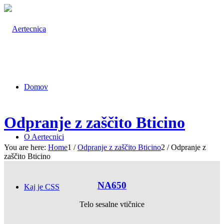
Domov
Odpranje z zaščito Bticino
O Aertecnici
You are here:
Home
1
/
Odpranje z zaščito Bticino
2
/
Odpranje z
zaščito Bticino
NA650
Kaj je CSS
Telo sesalne vtičnice