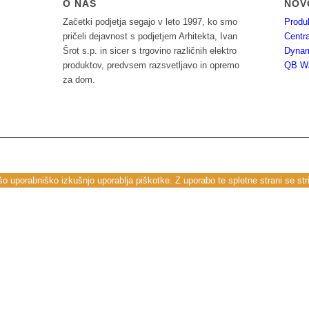
O NAS
NOV
Začetki podjetja segajo v leto 1997, ko smo
Produ
pričeli dejavnost s podjetjem Arhitekta, Ivan
Centra
Šrot s.p. in sicer s trgovino različnih elektro
Dyna
produktov, predvsem razsvetljavo in opremo
QB WA
za dom.
o uporabniško izkušnjo uporablja piškotke. Z uporabo te spletne strani se stri