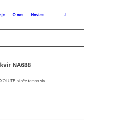
nje
O nas
Novice
okvir NA688
 AXOLUTE sijoče temno siv