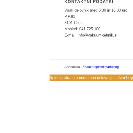
KONTAKTNI PODATKI
Vsak delovnik med 8:30 in 16:00 uro.
P.P.91
3101 Celje
Mobitel: 041 725 100
E-mail: info@vakuum-tehnik.si
Aertecnica |
Epacka spletni marketing
Spletna stran za nemoteno delovanje in čim boljš