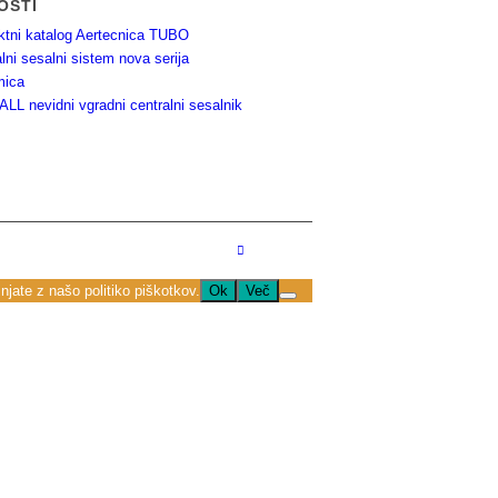
OSTI
ktni katalog Aertecnica TUBO
lni sesalni sistem nova serija
mica
LL nevidni vgradni centralni sesalnik
njate z našo politiko piškotkov.
Ok
Več