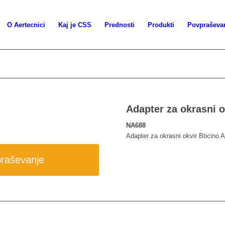
O Aertecnici
Kaj je CSS
Prednosti
Produkti
Povpraševa
Adapter za okrasni 
NA688
Adapter za okrasni okvir Bticino
praševanje