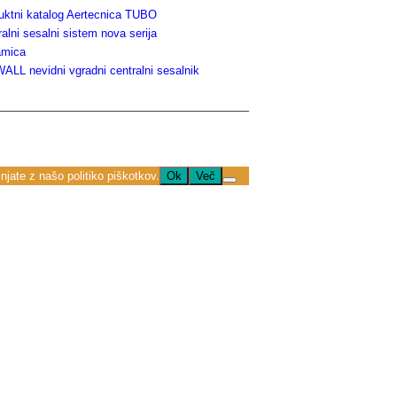
uktni katalog Aertecnica TUBO
alni sesalni sistem nova serija
amica
ALL nevidni vgradni centralni sesalnik
njate z našo politiko piškotkov.
Ok
Več