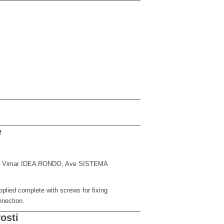
e
 Vimar IDEA RONDO, Ave SISTEMA
plied complete with screws for fixing
nnection.
osti