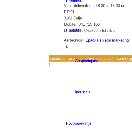
Prednosti
Vsak delovnik med 8:30 in 16:00 uro.
P.P.91
3101 Celje
Mobitel: 041 725 100
Produkti
E-mail: info@vakuum-tehnik.si
Aertecnica |
Epacka spletni marketing
Spletna stran za nemoteno delovanje in čim boljš
Gospodinjstvo
Industrija
Povpraševanje