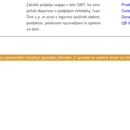
Začetki podjetja segajo v leto 1997, ko smo
Prod
pričeli dejavnost s podjetjem Arhitekta, Ivan
Centr
Šrot s.p. in sicer s trgovino različnih elektro
Dyn
produktov, predvsem razsvetljavo in opremo
QB W
za dom.
o uporabniško izkušnjo uporablja piškotke. Z uporabo te spletne strani se stri