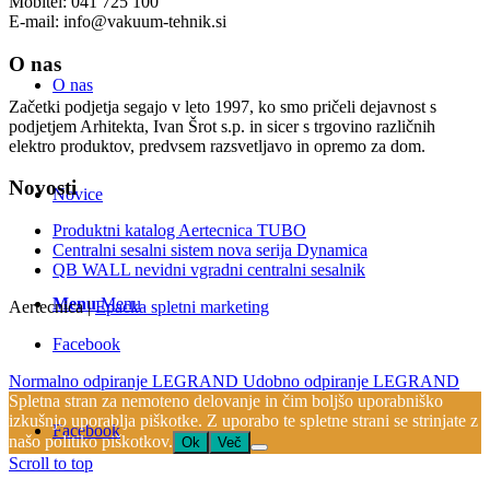
Mobitel: 041 725 100
E-mail: info@vakuum-tehnik.si
O nas
O nas
Začetki podjetja segajo v leto 1997, ko smo pričeli dejavnost s
podjetjem Arhitekta, Ivan Šrot s.p. in sicer s trgovino različnih
elektro produktov, predvsem razsvetljavo in opremo za dom.
Novosti
Novice
Produktni katalog Aertecnica TUBO
Centralni sesalni sistem nova serija Dynamica
QB WALL nevidni vgradni centralni sesalnik
Menu
Menu
Aertecnica |
Epacka spletni marketing
Facebook
Normalno odpiranje LEGRAND
Udobno odpiranje LEGRAND
Spletna stran za nemoteno delovanje in čim boljšo uporabniško
izkušnjo uporablja piškotke. Z uporabo te spletne strani se strinjate z
Facebook
našo politiko piškotkov.
Ok
Več
Scroll to top