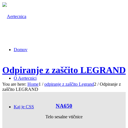
Domov
Odpiranje z zaščito LEGRAND
O Aertecnici
You are here:
Home
1
/
odpiranje z zaščito Legrand
2
/
Odpiranje z
zaščito LEGRAND
NA650
Kaj je CSS
Telo sesalne vtičnice